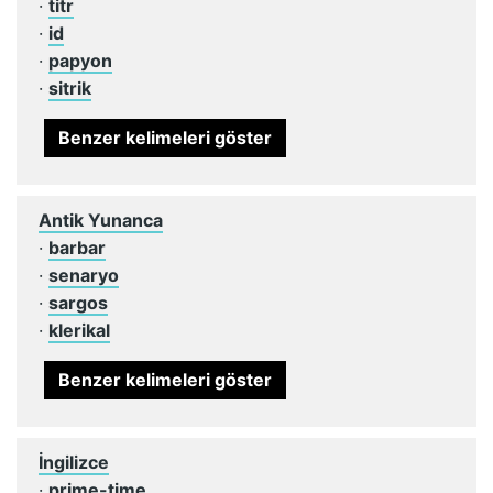
·
titr
·
id
·
papyon
·
sitrik
Benzer kelimeleri göster
Antik Yunanca
·
barbar
·
senaryo
·
sargos
·
klerikal
Benzer kelimeleri göster
İngilizce
·
prime-time