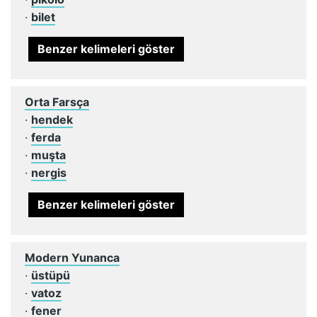
·
bilet
Benzer kelimeleri göster
Orta Farsça
·
hendek
·
ferda
·
muşta
·
nergis
Benzer kelimeleri göster
Modern Yunanca
·
üstüpü
·
vatoz
·
fener