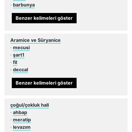
·
barbunya
Benzer kelimeleri göster
Aramice ve Süryanice
·
mecusi
·
şart1
·
fil
·
deccal
Benzer kelimeleri göster
çoğul/çokluk hali
·
ahbap
·
meratip
·
levazım