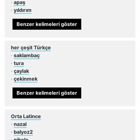
·
apaş
·
yıldırım
Benzer kelimeleri göster
her çeşit Türkçe
·
saklambaç
·
tura
·
çaylak
·
çekinmek
Benzer kelimeleri göster
Orta Latince
·
nazal
·
balyoz2
·
pikolo