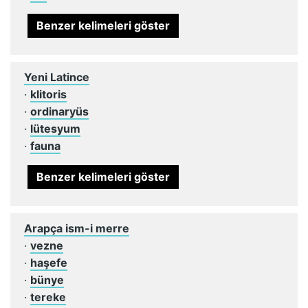
Benzer kelimeleri göster
Yeni Latince
·
klitoris
·
ordinaryüs
·
lütesyum
·
fauna
Benzer kelimeleri göster
Arapça ism-i merre
·
vezne
·
haşefe
·
bünye
·
tereke