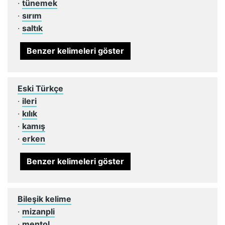
·
tünemek
·
sırım
·
saltık
Benzer kelimeleri göster
Eski Türkçe
·
ileri
·
kılık
·
kamış
·
erken
Benzer kelimeleri göster
Bileşik kelime
·
mizanpli
·
mentol