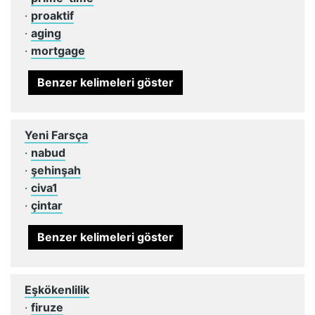
·
proaktif
·
aging
·
mortgage
Benzer kelimeleri göster
Yeni Farsça
·
nabud
·
şehinşah
·
civa1
·
çintar
Benzer kelimeleri göster
Eşkökenlilik
·
firuze