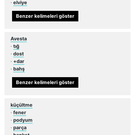
·
elviye
Benzer kelimeleri göster
Avesta
·
tığ
·
dost
·
+dar
·
bahş
Benzer kelimeleri göster
küçültme
·
fener
·
podyum
·
parça
·
banket