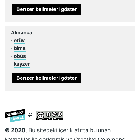
Benzer kelimeleri göster
Almanca
·
etüv
·
bims
·
obüs
·
kayzer
Benzer kelimeleri göster
💙
© 2020
, Bu sitedeki içerik atıfta bulunan
kaynaklar ile derlenmiş ve
Creative Commons