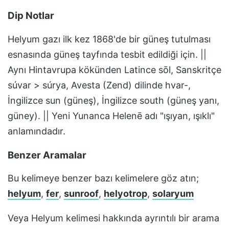
Dip Notlar
Helyum gazı ilk kez 1868'de bir güneş tutulması
esnasında güneş tayfında tesbit edildiği için. ||
Aynı Hintavrupa kökünden Latince sōl, Sanskritçe
súvar > súrya, Avesta (Zend) dilinde hvar-,
İngilizce sun (güneş), İngilizce south (güneş yanı,
güney). || Yeni Yunanca Helenē adı "ışıyan, ışıklı"
anlamındadır.
Benzer Aramalar
Bu kelimeye benzer bazı kelimelere göz atın;
helyum
,
fer
,
sunroof
,
helyotrop
,
solaryum
Veya
Helyum
kelimesi hakkında ayrıntılı bir arama