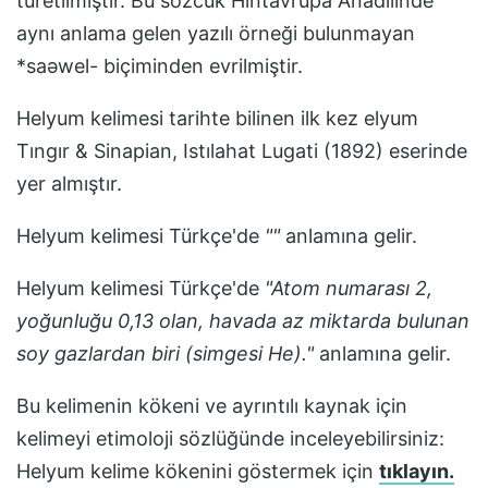
türetilmiştir. Bu sözcük Hintavrupa Anadilinde
aynı anlama gelen yazılı örneği bulunmayan
*saəwel- biçiminden evrilmiştir.
Helyum
kelimesi tarihte bilinen ilk kez
elyum
Tıngır & Sinapian, Istılahat Lugati (1892)
eserinde
yer almıştır.
Helyum
kelimesi Türkçe'de
"
"
anlamına gelir.
Helyum
kelimesi Türkçe'de
"
Atom numarası 2,
yoğunluğu 0,13 olan, havada az miktarda bulunan
soy gazlardan biri (simgesi He).
"
anlamına gelir.
Bu kelimenin kökeni ve ayrıntılı kaynak için
kelimeyi etimoloji sözlüğünde inceleyebilirsiniz:
Helyum
kelime kökenini göstermek için
tıklayın.