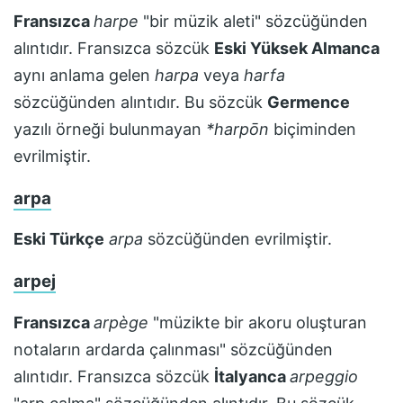
Fransızca
harpe
"bir müzik aleti" sözcüğünden
alıntıdır. Fransızca sözcük
Eski Yüksek Almanca
aynı anlama gelen
harpa
veya
harfa
sözcüğünden alıntıdır. Bu sözcük
Germence
yazılı örneği bulunmayan
*harpōn
biçiminden
evrilmiştir.
arpa
Eski Türkçe
arpa
sözcüğünden evrilmiştir.
arpej
Fransızca
arpège
"müzikte bir akoru oluşturan
notaların ardarda çalınması" sözcüğünden
alıntıdır. Fransızca sözcük
İtalyanca
arpeggio