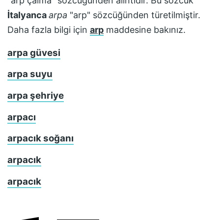
"arp çalma" sözcüğünden alıntıdır. Bu sözcük
İtalyanca
arpa
"arp" sözcüğünden türetilmiştir.
Daha fazla bilgi için
arp
maddesine bakınız.
arpa güvesi
arpa suyu
arpa şehriye
arpacı
arpacık soğanı
arpacık
arpacık