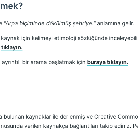
emek?
de
"
Arpa biçiminde dökülmüş şehriye.
"
anlamına gelir.
 kaynak için kelimeyi etimoloji sözlüğünde inceleyebili
n
tıklayın.
ayrıntılı bir arama başlatmak için
buraya tıklayın.
fta bulunan kaynaklar ile derlenmiş ve
Creative Common
konusunda verilen kaynakça bağlantıları takip ediniz.
P