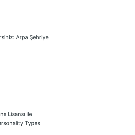
rsiniz:
Arpa Şehriye
s Lisansı
ile
ersonality Types