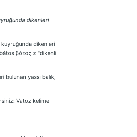
kuyruğunda dikenleri
e kuyruğunda dikenleri
bátos βάτος z "dikenli
i bulunan yassı balık,
rsiniz:
Vatoz
kelime