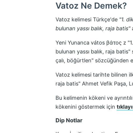
Vatoz
Ne Demek?
Vatoz
kelimesi Türkçe'de
"
1. d
bulunan yassı balık, raja batis
"
a
Yeni Yunanca vátos βάτος z "1.
bulunan yassı balık, raja bati
çalı, böğürtlen" sözcüğünden ev
Vatoz
kelimesi tarihte bilinen i
raja batis" Ahmet Vefik Paşa, 
Bu kelimenin kökeni ve ayrıntılı
kökenini göstermek için
tıklayı
Dip Notlar