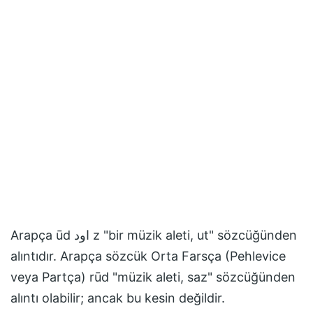
Arapça ūd اود z "bir müzik aleti, ut" sözcüğünden
alıntıdır. Arapça sözcük Orta Farsça (Pehlevice
veya Partça) rūd "müzik aleti, saz" sözcüğünden
alıntı olabilir; ancak bu kesin değildir.