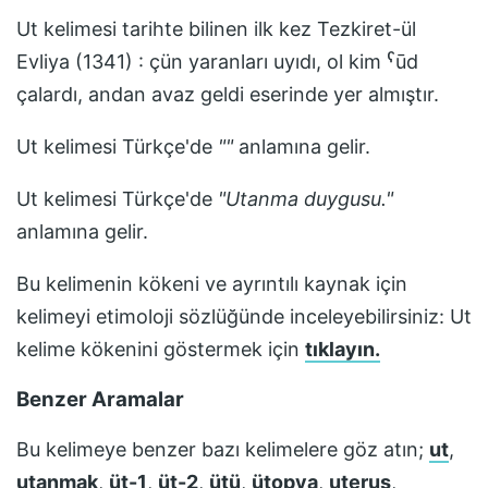
Ut
kelimesi tarihte bilinen ilk kez
Tezkiret-ül
Evliya (1341) : çün yaranları uyıdı, ol kim ˁūd
çalardı, andan avaz geldi
eserinde yer almıştır.
Ut
kelimesi Türkçe'de
"
"
anlamına gelir.
Ut
kelimesi Türkçe'de
"
Utanma duygusu.
"
anlamına gelir.
Bu kelimenin kökeni ve ayrıntılı kaynak için
kelimeyi etimoloji sözlüğünde inceleyebilirsiniz:
Ut
kelime kökenini göstermek için
tıklayın.
Benzer Aramalar
Bu kelimeye benzer bazı kelimelere göz atın;
ut
,
utanmak
,
üt-1
,
üt-2
,
ütü
,
ütopya
,
uterus
,