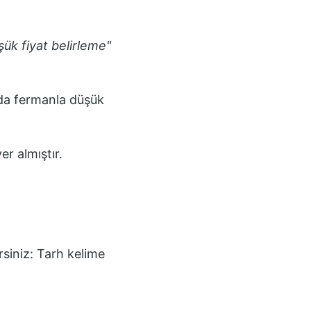
şük fiyat belirleme
"
er almıştır.
rsiniz:
Tarh
kelime