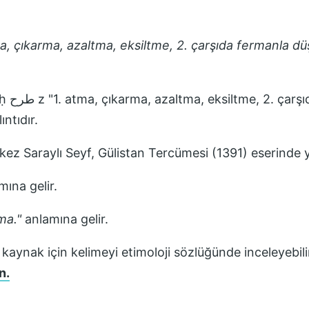
ma, çıkarma, azaltma, eksiltme, 2. çarşıda fermanla dü
 düşük
ntıdır.
k kez
Saraylı Seyf, Gülistan Tercümesi (1391)
eserinde y
ına gelir.
ma.
"
anlamına gelir.
 kaynak için kelimeyi etimoloji sözlüğünde inceleyebili
n.