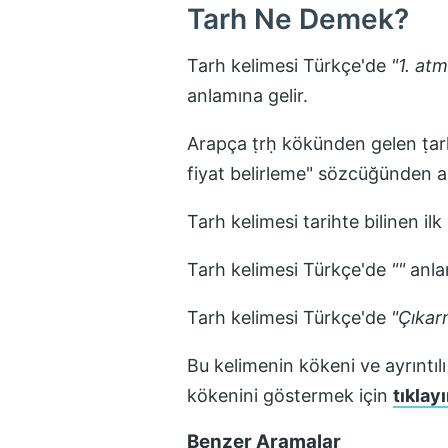
Tarh
Ne Demek?
Tarh
kelimesi Türkçe'de
"
1. at
anlamına gelir.
Arapça ṭrḥ kökünden gelen ṭarḥ طرح z "1. atma, çıkarma, azaltma, eksiltme, 2. çarşıda fermanla
fiyat belirleme" sözcüğünden alı
Tarh
kelimesi tarihte bilinen il
Tarh
kelimesi Türkçe'de
"
"
anlam
Tarh
kelimesi Türkçe'de
"
Çıkar
Bu kelimenin kökeni ve ayrıntılı
kökenini göstermek için
tıklayı
Benzer Aramalar