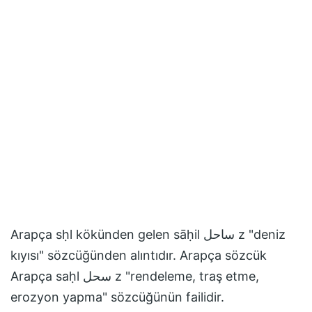
Arapça sḥl kökünden gelen sāḥil ساحل z "deniz
kıyısı" sözcüğünden alıntıdır. Arapça sözcük
Arapça saḥl سحل z "rendeleme, traş etme,
erozyon yapma" sözcüğünün failidir.