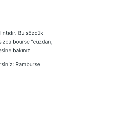
ıntıdır. Bu sözcük
nsızca bourse "cüzdan,
esine bakınız.
rsiniz:
Ramburse