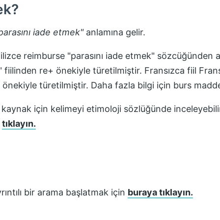
ek?
parasını iade etmek
"
anlamına gelir.
lizce reimburse "parasını iade etmek" sözcüğünden al
ilinden re+ önekiyle türetilmiştir. Fransızca fiil Fra
nekiyle türetilmiştir. Daha fazla bilgi için burs madd
 kaynak için kelimeyi etimoloji sözlüğünde inceleyebili
n
tıklayın.
rıntılı bir arama başlatmak için
buraya tıklayın.