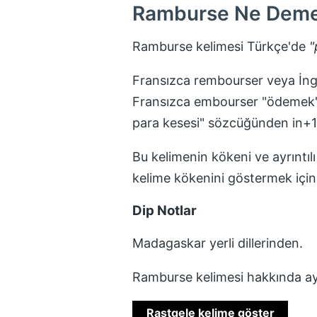
Ramburse
Ne Dem
Ramburse
kelimesi Türkçe'de
"
Fransızca rembourser veya İngi
Fransızca embourser "ödemek" fi
para kesesi" sözcüğünden in+1 ö
Bu kelimenin kökeni ve ayrıntılı
kelime kökenini göstermek içi
Dip Notlar
Madagaskar yerli dillerinden.
Ramburse
kelimesi hakkında ay
Rastgele kelime göster