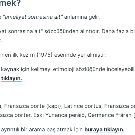
mek?
e
"
ameliyat sonrasına ait
"
anlamına gelir.
at sonrasına ait" sözcüğünden alıntıdır. Daha fazla bil
.
linen ilk kez
m (1975)
eserinde yer almıştır.
 kaynak için kelimeyi etimoloji sözlüğünde inceleyebili
n
tıklayın.
, Fransızca porte (kapı), Latince portus, Fransızca 
nsızca porter, Eski Yunanca peráiō, Germence *fāran 
ayrıntılı bir arama başlatmak için
buraya tıklayın.