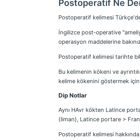
Postoperatif
Ne De
Postoperatif
kelimesi Türkçe'd
İngilizce post-operative "ameliy
operasyon maddelerine bakınız
Postoperatif
kelimesi tarihte bi
Bu kelimenin kökeni ve ayrıntılı
kelime kökenini göstermek içi
Dip Notlar
Aynı HAvr kökten Latince porta
(liman), Latince portare > Fra
Postoperatif
kelimesi hakkında 