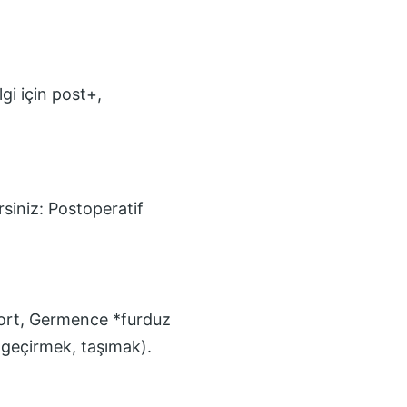
gi için post+,
rsiniz:
Postoperatif
port, Germence *furduz
(geçirmek, taşımak).