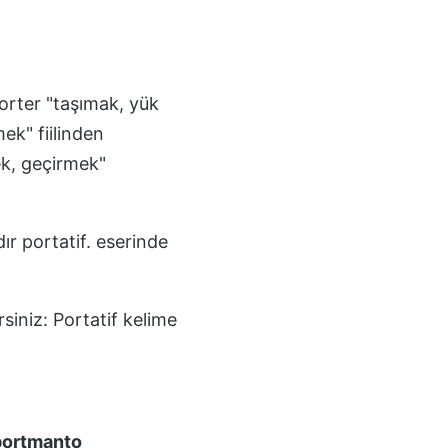
orter "taşımak, yük
ek" fiilinden
ek, geçirmek"
r portatif.
eserinde
rsiniz:
Portatif
kelime
portmanto