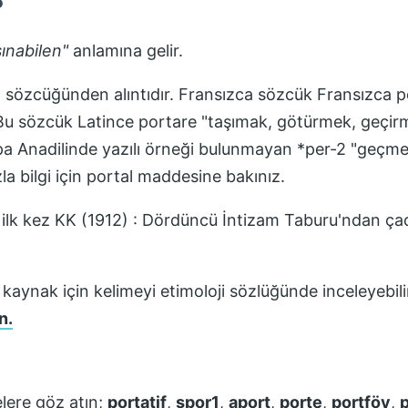
?
şınabilen
"
anlamına gelir.
n" sözcüğünden alıntıdır. Fransızca sözcük Fransızca p
r. Bu sözcük Latince portare "taşımak, götürmek, geçirm
vrupa Anadilinde yazılı örneği bulunmayan *per-2 "geçm
la bilgi için portal maddesine bakınız.
 ilk kez
KK (1912) : Dördüncü İntizam Taburu'ndan çadı
 kaynak için kelimeyi etimoloji sözlüğünde inceleyebili
n.
lere göz atın;
portatif
,
spor1
,
aport
,
porte
,
portföy
,