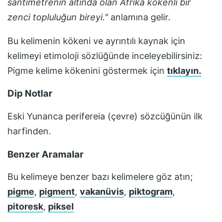
santimetrenin altında olan Afrika kökenli bir
zenci topluluğun bireyi.
"
anlamına gelir.
Bu kelimenin kökeni ve ayrıntılı kaynak için
kelimeyi etimoloji sözlüğünde inceleyebilirsiniz:
Pigme
kelime kökenini göstermek için
tıklayın.
Dip Notlar
Eski Yunanca perifereia (çevre) sözcüğünün ilk
harfinden.
Benzer Aramalar
Bu kelimeye benzer bazı kelimelere göz atın;
pigme
,
pigment
,
vakanüvis
,
piktogram
,
pitoresk
,
piksel