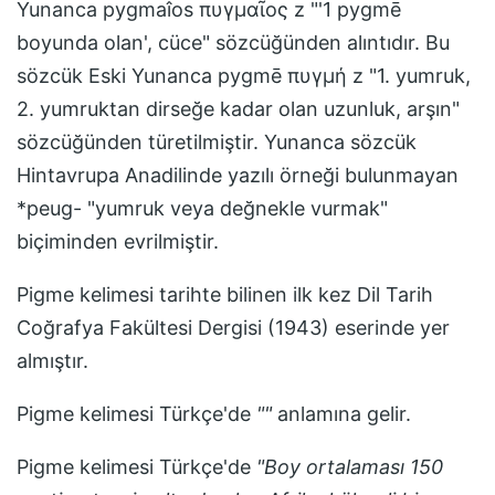
Yunanca pygmaîos πυγμαῖος z "'1 pygmē
boyunda olan', cüce" sözcüğünden alıntıdır. Bu
sözcük Eski Yunanca pygmē πυγμή z "1. yumruk,
2. yumruktan dirseğe kadar olan uzunluk, arşın"
sözcüğünden türetilmiştir. Yunanca sözcük
Hintavrupa Anadilinde yazılı örneği bulunmayan
*peug- "yumruk veya değnekle vurmak"
biçiminden evrilmiştir.
Pigme
kelimesi tarihte bilinen ilk kez
Dil Tarih
Coğrafya Fakültesi Dergisi (1943)
eserinde yer
almıştır.
Pigme
kelimesi Türkçe'de
"
"
anlamına gelir.
Pigme
kelimesi Türkçe'de
"
Boy ortalaması 150