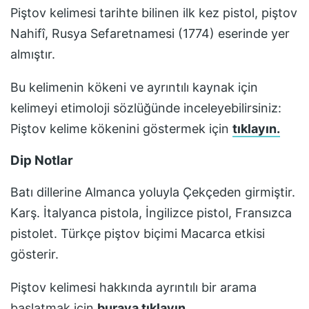
Piştov
kelimesi tarihte bilinen ilk kez
pistol, piştov
Nahifî, Rusya Sefaretnamesi (1774)
eserinde yer
almıştır.
Bu kelimenin kökeni ve ayrıntılı kaynak için
kelimeyi etimoloji sözlüğünde inceleyebilirsiniz:
Piştov
kelime kökenini göstermek için
tıklayın.
Dip Notlar
Batı dillerine Almanca yoluyla Çekçeden girmiştir.
Karş. İtalyanca pistola, İngilizce pistol, Fransızca
pistolet. Türkçe piştov biçimi Macarca etkisi
gösterir.
Piştov
kelimesi hakkında ayrıntılı bir arama
başlatmak için
buraya tıklayın.