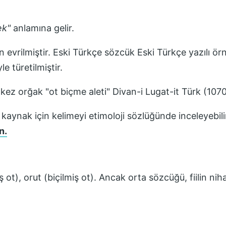
ek
"
anlamına gelir.
evrilmiştir. Eski Türkçe sözcük Eski Türkçe yazılı ö
e türetilmiştir.
k kez
orğak "ot biçme aleti" Divan-i Lugat-it Türk (107
 kaynak için kelimeyi etimoloji sözlüğünde inceleyebili
n.
 ot), orut (biçilmiş ot). Ancak orta sözcüğü, fiilin n