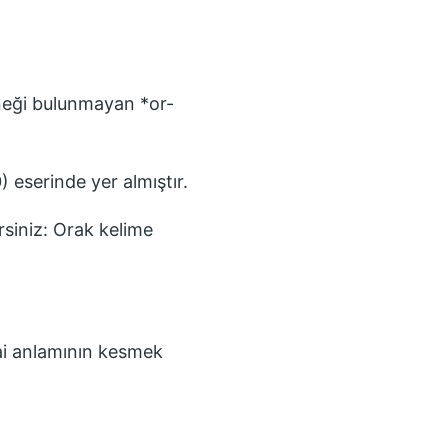
rneği bulunmayan *or-
0)
eserinde yer almıştır.
rsiniz:
Orak
kelime
ihai anlamının kesmek