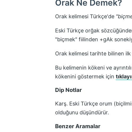
Orak
Ne Demek?
Orak
kelimesi Türkçe'de
"
biçm
Eski Türkçe orğak sözcüğünden 
"biçmek" fiilinden +gAk sonekiyl
Orak
kelimesi tarihte bilinen il
Bu kelimenin kökeni ve ayrıntılı
kökenini göstermek için
tıklayı
Dip Notlar
Karş. Eski Türkçe orum (biçilmiş
olduğunu düşündürür.
Benzer Aramalar