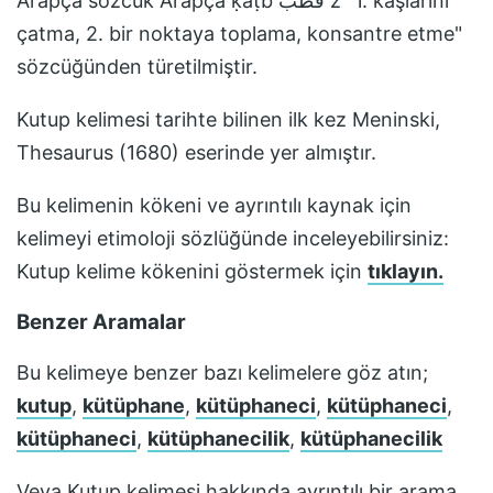
Arapça sözcük Arapça ḳaṭb قطب z "1. kaşlarını
çatma, 2. bir noktaya toplama, konsantre etme"
sözcüğünden türetilmiştir.
Kutup
kelimesi tarihte bilinen ilk kez
Meninski,
Thesaurus (1680)
eserinde yer almıştır.
Bu kelimenin kökeni ve ayrıntılı kaynak için
kelimeyi etimoloji sözlüğünde inceleyebilirsiniz:
Kutup
kelime kökenini göstermek için
tıklayın.
Benzer Aramalar
Bu kelimeye benzer bazı kelimelere göz atın;
kutup
,
kütüphane
,
kütüphaneci
,
kütüphaneci
,
kütüphaneci
,
kütüphanecilik
,
kütüphanecilik
Veya
Kutup
kelimesi hakkında ayrıntılı bir arama