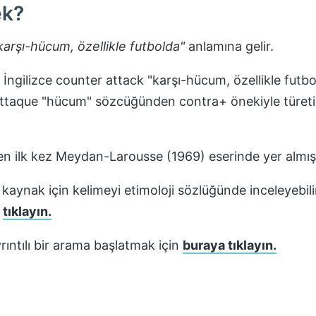
k?
karşı-hücum, özellikle futbolda
"
anlamına gelir.
İngilizce counter attack "karşı-hücum, özellikle fut
attaque "hücum" sözcüğünden contra+ önekiyle türetilm
en ilk kez
Meydan-Larousse (1969)
eserinde yer almışt
 kaynak için kelimeyi etimoloji sözlüğünde inceleyebili
n
tıklayın.
ıntılı bir arama başlatmak için
buraya tıklayın.