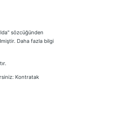
bolda" sözcüğünden
iştir. Daha fazla bilgi
ır.
rsiniz:
Kontratak