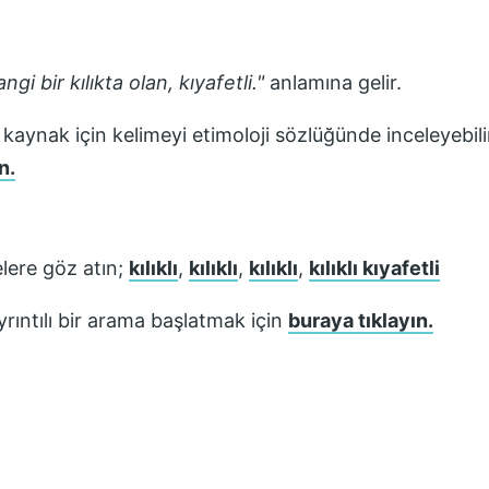
gi bir kılıkta olan, kıyafetli.
"
anlamına gelir.
 kaynak için kelimeyi etimoloji sözlüğünde inceleyebili
n.
lere göz atın;
kılıklı
,
kılıklı
,
kılıklı
,
kılıklı kıyafetli
rıntılı bir arama başlatmak için
buraya tıklayın.