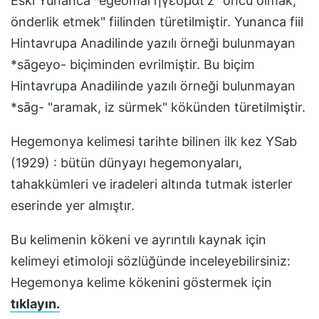
Eski Yunanca ʰēgéomai ἡγέομαι z "öncü olmak,
önderlik etmek" fiilinden türetilmiştir. Yunanca fiil
Hintavrupa Anadilinde yazılı örneği bulunmayan
*sāgeyo- biçiminden evrilmiştir. Bu biçim
Hintavrupa Anadilinde yazılı örneği bulunmayan
*sāg- "aramak, iz sürmek" kökünden türetilmiştir.
Hegemonya
kelimesi tarihte bilinen ilk kez
YSab
(1929) : bütün dünyayı hegemonyaları,
tahakkümleri ve iradeleri altında tutmak isterler
eserinde yer almıştır.
Bu kelimenin kökeni ve ayrıntılı kaynak için
kelimeyi etimoloji sözlüğünde inceleyebilirsiniz:
Hegemonya
kelime kökenini göstermek için
tıklayın.