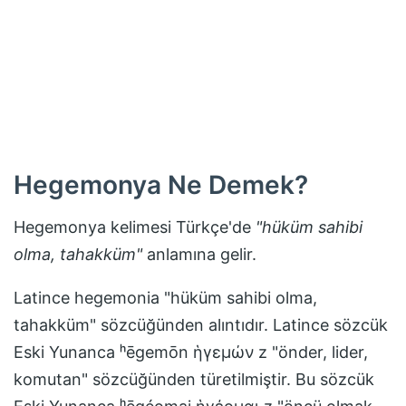
Hegemonya
Ne Demek?
Hegemonya
kelimesi Türkçe'de
"
hüküm sahibi
olma, tahakküm
"
anlamına gelir.
Latince hegemonia "hüküm sahibi olma,
tahakküm" sözcüğünden alıntıdır. Latince sözcük
Eski Yunanca ʰēgemōn ἡγεμών z "önder, lider,
komutan" sözcüğünden türetilmiştir. Bu sözcük