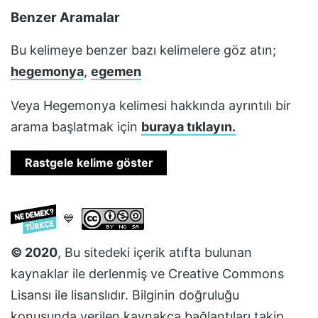
Benzer Aramalar
Bu kelimeye benzer bazı kelimelere göz atın;
hegemonya
,
egemen
Veya
Hegemonya
kelimesi hakkında ayrıntılı bir
arama başlatmak için
buraya tıklayın.
Rastgele kelime göster
💙
© 2020
, Bu sitedeki içerik atıfta bulunan
kaynaklar ile derlenmiş ve
Creative Commons
Lisansı
ile lisanslıdır. Bilginin doğruluğu
konusunda verilen kaynakça bağlantıları takip