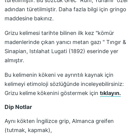
türetilmiştir. Bu sözcük Grec "Rum, Yunanlı" özel
adından türetilmiştir. Daha fazla bilgi için gringo
maddesine bakınız.
Grizu
kelimesi tarihte bilinen ilk kez
"kömür
madenlerinde çıkan yanıcı metan gazı " Tıngır &
Sinapian, Istılahat Lugati (1892)
eserinde yer
almıştır.
Bu kelimenin kökeni ve ayrıntılı kaynak için
kelimeyi etimoloji sözlüğünde inceleyebilirsiniz:
Grizu
kelime kökenini göstermek için
tıklayın.
Dip Notlar
Aynı kökten İngilizce grip, Almanca greifen
(tutmak, kapmak),