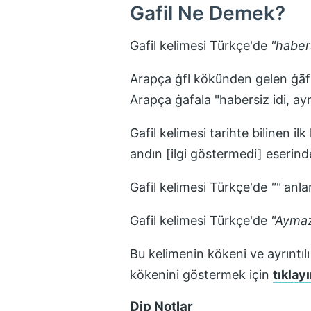
Gafil
Ne Demek?
Gafil
kelimesi Türkçe'de
"
habers
Arapça ġfl kökünden gelen ġāfil غافل z "habersiz, aymaz, bilinçsiz" sözcüğünden alıntıdır. Arapça s
Arapça ġafala "habersiz idi, ay
Gafil
kelimesi tarihte bilinen il
andın [ilgi göstermedi]
eserinde
Gafil
kelimesi Türkçe'de
"
"
anlam
Gafil
kelimesi Türkçe'de
"
Aymaz
Bu kelimenin kökeni ve ayrıntılı
kökenini göstermek için
tıklayı
Dip Notlar