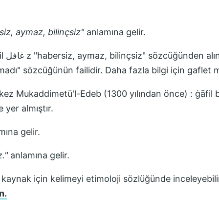
iz, aymaz, bilinçsiz
"
anlamına gelir.
özcük
madı" sözcüğünün failidir. Daha fazla bilgi için gaflet
k kez
Mukaddimetü'l-Edeb (1300 yılından önce) : ġāfil bo
 yer almıştır.
ına gelir.
.
"
anlamına gelir.
 kaynak için kelimeyi etimoloji sözlüğünde inceleyebili
n.