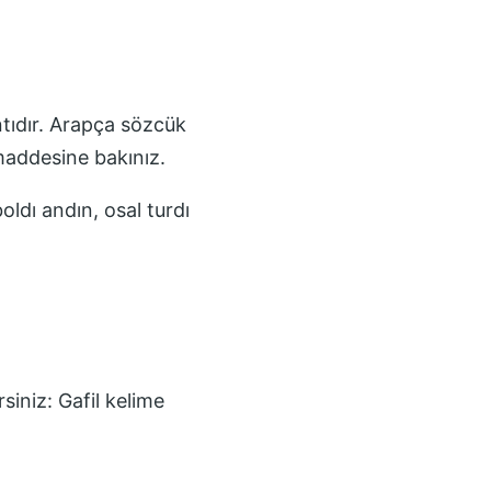
 maddesine bakınız.
ldı andın, osal turdı
rsiniz:
Gafil
kelime