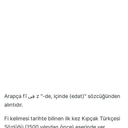
Arapça fī فى z "-de, içinde (edat)" sözcüğünden
alıntıdır.
Fi
kelimesi tarihte bilinen ilk kez
Kıpçak Türkçesi
Sözlüğü (1500 yılından önce)
eserinde yer