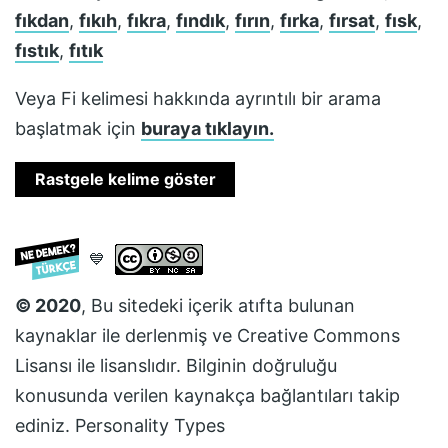
fıkdan
,
fıkıh
,
fıkra
,
fındık
,
fırın
,
fırka
,
fırsat
,
fısk
,
fıstık
,
fıtık
Veya
Fi
kelimesi hakkında ayrıntılı bir arama
başlatmak için
buraya tıklayın.
Rastgele kelime göster
💙
© 2020
, Bu sitedeki içerik atıfta bulunan
kaynaklar ile derlenmiş ve
Creative Commons
Lisansı
ile lisanslıdır. Bilginin doğruluğu
konusunda verilen kaynakça bağlantıları takip
ediniz.
Personality Types