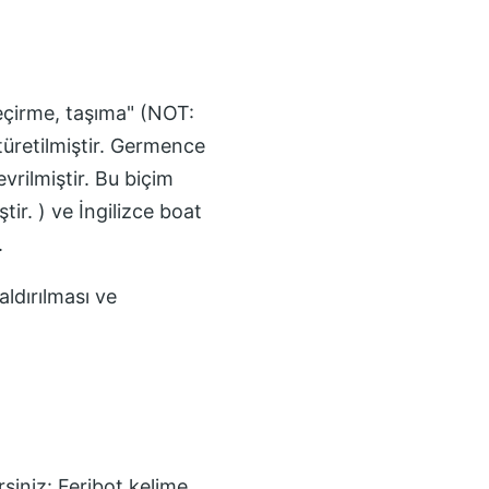
geçirme, taşıma" (NOT:
türetilmiştir. Germence
vrilmiştir. Bu biçim
r. ) ve İngilizce boat
.
ldırılması ve
rsiniz:
Feribot
kelime