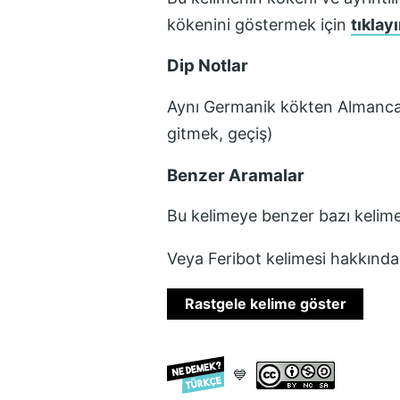
kökenini göstermek için
tıklayı
Dip Notlar
Aynı Germanik kökten Almanca f
gitmek, geçiş)
Benzer Aramalar
Bu kelimeye benzer bazı kelime
Veya
Feribot
kelimesi hakkında 
Rastgele kelime göster
💙