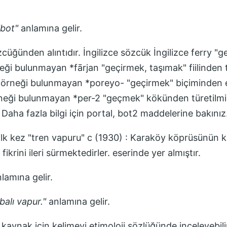
ibot
"
anlamına gelir.
zcüğünden alıntıdır. İngilizce sözcük İngilizce ferry "
ği bulunmayan *fārjan "geçirmek, taşımak" fiilinden 
lı örneği bulunmayan *poreyo- "geçirmek" biçiminden e
rneği bulunmayan *per-2 "geçmek" kökünden türetilmişti
. Daha fazla bilgi için portal, bot2 maddelerine bakınız
ilk kez
"tren vapuru" c (1930) : Karaköy köprüsünün ka
fikrini ileri sürmektedirler.
eserinde yer almıştır.
lamına gelir.
balı vapur.
"
anlamına gelir.
 kaynak için kelimeyi etimoloji sözlüğünde inceleyebili