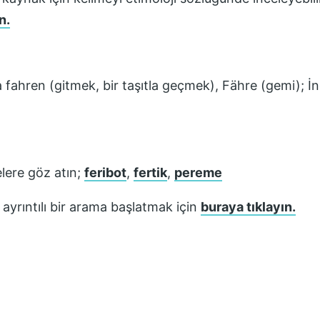
n.
ahren (gitmek, bir taşıtla geçmek), Fähre (gemi); İn
lere göz atın;
feribot
,
fertik
,
pereme
ayrıntılı bir arama başlatmak için
buraya tıklayın.