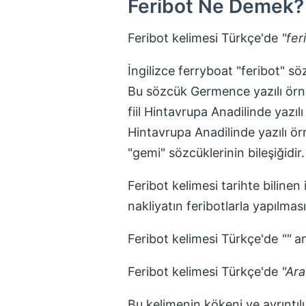
Feribot
Ne Demek?
Feribot
kelimesi Türkçe'de
"
fer
İngilizce ferryboat "feribot" sö
Bu sözcük Germence yazılı örne
fiil Hintavrupa Anadilinde yazı
Hintavrupa Anadilinde yazılı ö
"gemi" sözcüklerinin bileşiğidir
Feribot
kelimesi tarihte bilinen 
nakliyatın feribotlarla yapılması 
Feribot
kelimesi Türkçe'de
"
"
an
Feribot
kelimesi Türkçe'de
"
Ara
Bu kelimenin kökeni ve ayrıntılı