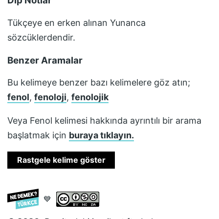
Dip Notlar
Tükçeye en erken alınan Yunanca
sözcüklerdendir.
Benzer Aramalar
Bu kelimeye benzer bazı kelimelere göz atın;
fenol
,
fenoloji
,
fenolojik
Veya
Fenol
kelimesi hakkında ayrıntılı bir arama
başlatmak için
buraya tıklayın.
Rastgele kelime göster
💙