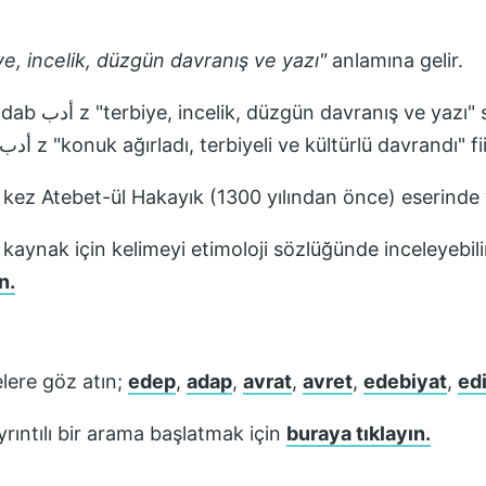
ye, incelik, düzgün davranış ve yazı
"
anlamına gelir.
den alıntıdır.
Arapça sözcük Arapça ˀadaba أدب z "konuk ağırladı, terbiyeli ve kültürlü davra
k kez
Atebet-ül Hakayık (1300 yılından önce)
eserinde y
 kaynak için kelimeyi etimoloji sözlüğünde inceleyebili
n.
lere göz atın;
edep
,
adap
,
avrat
,
avret
,
edebiyat
,
ed
rıntılı bir arama başlatmak için
buraya tıklayın.