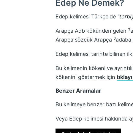
Edep
Ne Demek?
Edep
kelimesi Türkçe'de
"
terbi
Arapça Adb kökünden gelen ˀadab أدب z "terbiye, incelik, düzgün davranış ve yazı" sözcüğün
Edep
kelimesi tarihte bilinen il
Bu kelimenin kökeni ve ayrıntılı
kökenini göstermek için
tıklayı
Benzer Aramalar
Bu kelimeye benzer bazı kelime
Veya
Edep
kelimesi hakkında ay