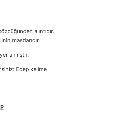
ndı" fiilinin masdarıdır.
er almıştır.
rsiniz:
Edep
kelime
ip