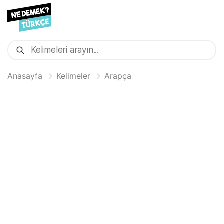
Anasayfa
Kelimeler
Arapça