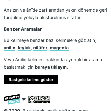
Ansızın ve ānīde zarflarından yakın dönemde geri
türetilme yoluyla oluşturulmuş sıfattır.
Benzer Aramalar
Bu kelimeye benzer bazı kelimelere göz atın;
anilin
,
leylak
,
nilüfer
,
magenta
Veya
Anilin
kelimesi hakkında ayrıntılı bir arama
başlatmak için
buraya tıklayın.
Rastgele kelime göster
💙
© 2020
, Bu sitedeki içerik atıfta bulunan