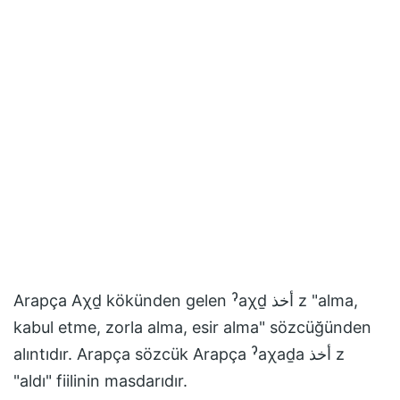
Arapça Aχḏ kökünden gelen ˀaχḏ أخذ z "alma,
kabul etme, zorla alma, esir alma" sözcüğünden
alıntıdır. Arapça sözcük Arapça ˀaχaḏa أخذ z
"aldı" fiilinin masdarıdır.