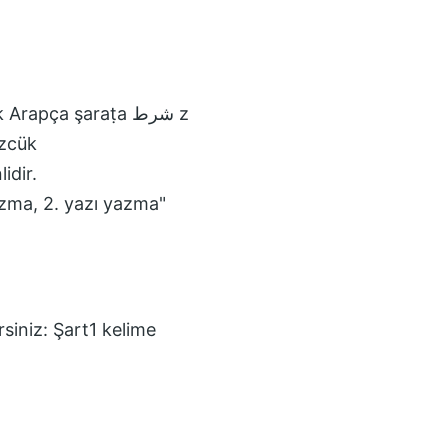
özcük
rsiniz:
Şart1
kelime