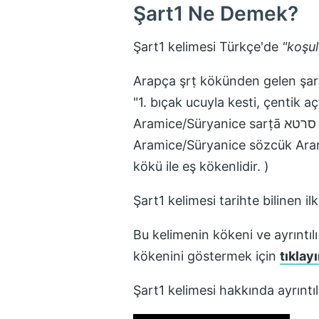
Şart1
Ne Demek?
Şart1
kelimesi Türkçe'de
"
koşul
Arapça şrṭ kökünden gelen şarṭ شرط z "koşul" sözcüğünden alıntıdır. Arapça sözcük Arapça şaraṭa 
"1. bıçak ucuyla kesti, çentik aç
Aramice/Süryanice sarṭā סרטא z "1. çentik, 2. yazı, belge, yazıt" sözcüğü ile eş kökenlidir.
Aramice/Süryanice sözcük Aramice/Süryanice #srṭ סרט z "1. çe
kökü ile eş kökenlidir. )
Şart1
kelimesi tarihte bilinen il
Bu kelimenin kökeni ve ayrıntılı
kökenini göstermek için
tıklayı
Şart1
kelimesi hakkında ayrıntı