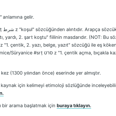
"
anlamına gelir.
شرط z
tı, yardı, 2. şart koştu" fiilinin masdarıdır. (NOT: Bu s
ntik açma, bıçakla kazma, 2. yazı yazma"
k kez
(1300 yılından önce)
eserinde yer almıştır.
 kaynak için kelimeyi etimoloji sözlüğünde inceleyebili
n.
lı bir arama başlatmak için
buraya tıklayın.