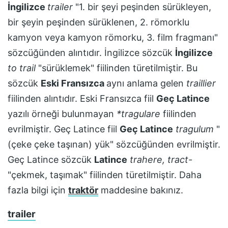
İngilizce
trailer
"1. bir şeyi peşinden sürükleyen,
bir şeyin peşinden sürüklenen, 2. römorklu
kamyon veya kamyon römorku, 3. film fragmanı"
sözcüğünden alıntıdır. İngilizce sözcük
İngilizce
to trail
"sürüklemek" fiilinden türetilmiştir. Bu
sözcük
Eski Fransızca
aynı anlama gelen
traillier
fiilinden alıntıdır. Eski Fransızca fiil
Geç Latince
yazılı örneği bulunmayan
*tragulare
fiilinden
evrilmiştir. Geç Latince fiil
Geç Latince
tragulum
"
(çeke çeke taşınan) yük" sözcüğünden evrilmiştir.
Geç Latince sözcük
Latince
trahere, tract-
"çekmek, taşımak" fiilinden türetilmiştir. Daha
fazla bilgi için
traktör
maddesine bakınız.
trailer