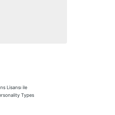
s Lisansı
ile
ersonality Types