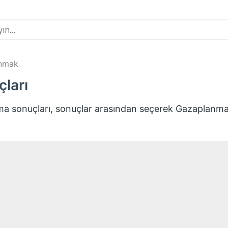
nmak
ları
ama sonuçları, sonuçlar arasından seçerek
Gazaplanm