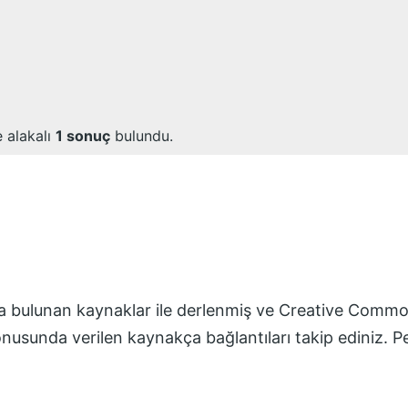
e alakalı
1
sonuç
bulundu.
fta bulunan kaynaklar ile derlenmiş ve
Creative Common
konusunda verilen kaynakça bağlantıları takip ediniz.
P