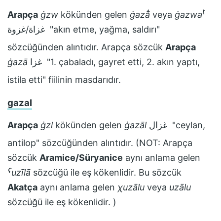
t
Arapça
ġzw
kökünden gelen
ġazāͭ
veya
ġazwa
غزاة/غزوة
"akın etme, yağma, saldırı"
sözcüğünden alıntıdır. Arapça sözcük
Arapça
ġazā
غزا
"1. çabaladı, gayret etti, 2. akın yaptı,
istila etti" fiilinin masdarıdır.
gazal
Arapça
ġzl
kökünden gelen
ġazāl
غزال
"ceylan,
antilop" sözcüğünden alıntıdır. (NOT: Arapça
sözcük
Aramice/Süryanice
aynı anlama gelen
ˁuzīlā
sözcüğü ile eş kökenlidir. Bu sözcük
Akatça
aynı anlama gelen
χuzālu
veya
uzālu
sözcüğü ile eş kökenlidir. )