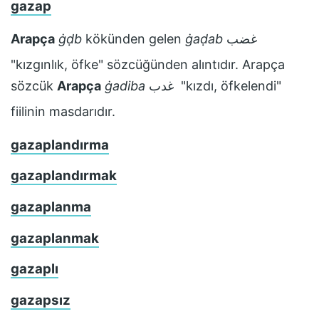
gazap
Arapça
ġḍb
kökünden gelen
ġaḍab
غضب
"kızgınlık, öfke" sözcüğünden alıntıdır. Arapça
sözcük
Arapça
ġadiba
غدب
"kızdı, öfkelendi"
fiilinin masdarıdır.
gazaplandırma
gazaplandırmak
gazaplanma
gazaplanmak
gazaplı
gazapsız