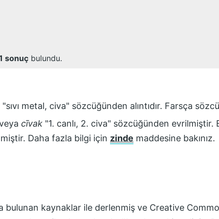
1
sonuç
bulundu.
"sıvı metal, civa" sözcüğünden alıntıdır. Farsça sözc
veya
cīvak
"1. canlı, 2. civa" sözcüğünden evrilmiştir
lmiştir. Daha fazla bilgi için
zinde
maddesine bakınız.
fta bulunan kaynaklar ile derlenmiş ve
Creative Common