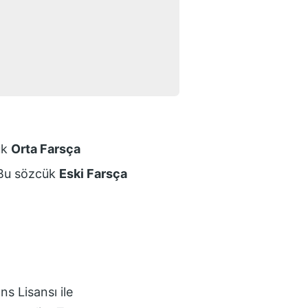
ük
Orta Farsça
. Bu sözcük
Eski Farsça
s Lisansı
ile