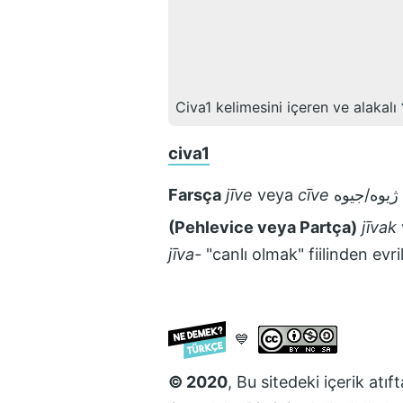
Civa1
kelimesini içeren ve alakalı
civa1
Farsça
jīve
veya
cīve
ژيوه/جيوه
(Pehlevice veya Partça)
jīvak
jīva-
"canlı olmak" fiilinden evri
💙
© 2020
, Bu sitedeki içerik atı